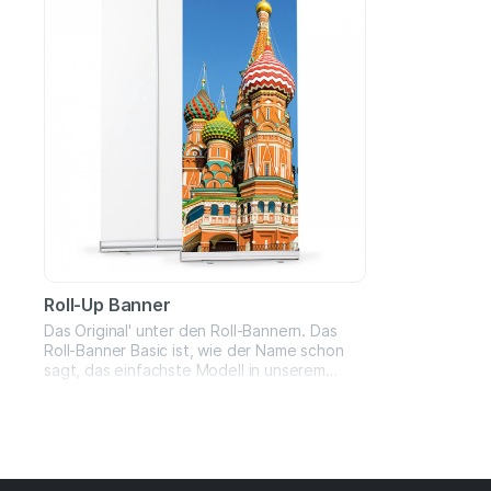
Roll-Up Banner
Das Original' unter den Roll-Bannern. Das
Roll-Banner Basic ist, wie der Name schon
sagt, das einfachste Modell in unserem
Sortiment. Ein solides Banner und
unglaublich zuverlässig. Erhältlich in
eloxierter silberner oder schwarzer
Ausführung. Sehr gut geeignet für den
werblichen oder projektbezogenen Einsatz.