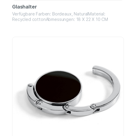
Glashalter
Verfügbare Farben: Bordeaux, NaturalMaterial:
Recycled cottonAbmessungen: 18 X 22 X 10 CM