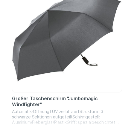
Großer Taschenschirm "Jumbomagic
Windfighter"
Automatik-ÖffnungTÜV zertifiziertStruktur in 3
schwarze Sektionen aufgeteiltSchirmgestell:
Aluminium/Fieberglas/PlastikGriff: spezialbeschichtet
mit AuslösetasteMaße: ø124 cm