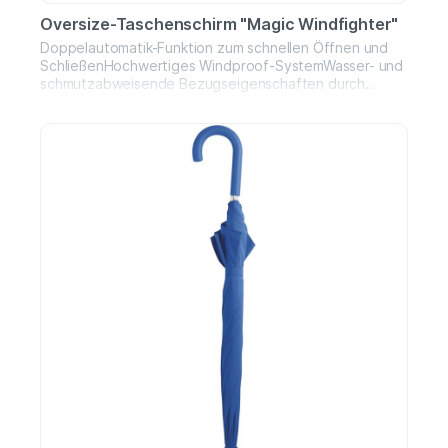
Oversize-Taschenschirm "Magic Windfighter"
Doppelautomatik-Funktion zum schnellen Öffnen und
SchließenHochwertiges Windproof-SystemWasser- und
schmutzabweisende Bezugseigenschaften durch
original Teflon™ FaserschutzSoft-Touch Griff mit
WerbeanbringungsmöglichkeitDurchmesser: 105
cmGewicht: 378 gGestell: 3-teiligBezug: 100%
Polyester-PongeeGriff: Kunststoff