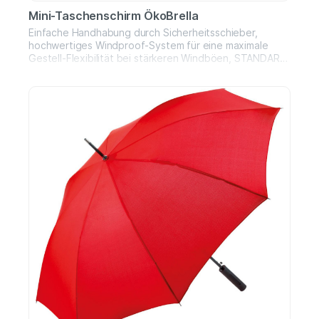
Mini-Taschenschirm ÖkoBrella
Einfache Handhabung durch Sicherheitsschieber,
hochwertiges Windproof-System für eine maximale
Gestell-Flexibilität bei stärkeren Windböen, STANDARD
100 by OEKO-TEX® zertifiziertes Polyester-Pongee
Bezugsmaterial aus recycelten Kunststoffen, Griff aus
wiederverwendetem Kunststoff-Material mit
Werbeanbringungsmöglichkeit