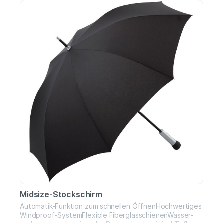
Midsize-Stockschirm
Automatik-Funktion zum schnellen ÖffnenHochwertiges
Windproof-SystemFlexible FiberglasschienenWasser-