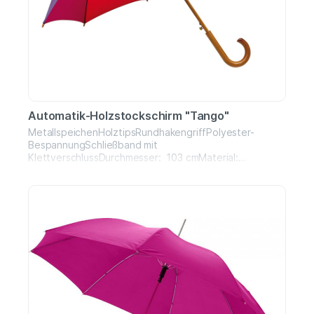
Automatik-Holzstockschirm "Tango"
MetallspeichenHolztipsRundhakengriffPolyester-
BespannungSchließband mit
KlettverschlussDurchmesser: 103 cmMaterial:
Holz/Metall/Polyester