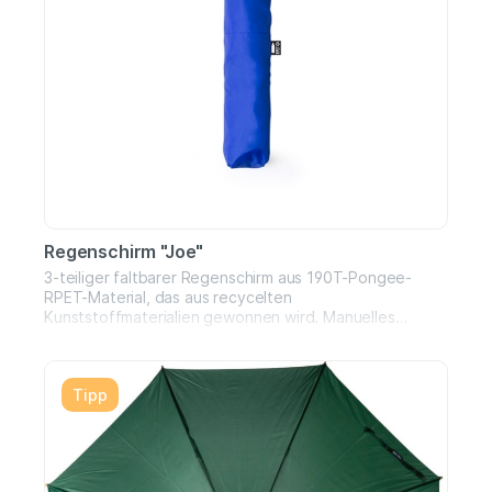
Regenschirm "Joe"
3-teiliger faltbarer Regenschirm aus 190T-Pongee-
RPET-Material, das aus recycelten
Kunststoffmaterialien gewonnen wird. Manuelles
Öffnen, mit Windschutz und Metallrippen. Holzgriff, mit
Tragegurt und Tasche in passenden Farben.
Unterscheidungsmerkmal RPET.Größe: ø 95 cm
Tipp