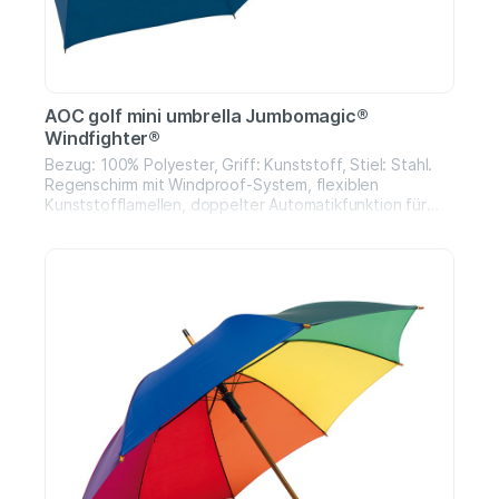
AOC golf mini umbrella Jumbomagic®
Windfighter®
Bezug: 100% Polyester, Griff: Kunststoff, Stiel: Stahl.
Regenschirm mit Windproof-System, flexiblen
Kunststofflamellen, doppelter Automatikfunktion für
schnelles Öffnen und Schließen, wasserabweisendem
DuPont Teflon-Gewebebezug, Tasche mit Netzeinsatz.
Durchmesser: 124 cm, Länge in geschlossenem
Zustand: 34 cm, 8 Platten.