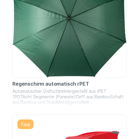
Regenschirm automatisch rPET
Automatischer GolfschirmHergestellt aus rPET
190TAcht Segmente (Paneele)Griff aus BambusSchaft
aus Bambus und StahlMetallgestellMit
TrageschlaufeKlettverschlussrPET-Etikett
Tipp