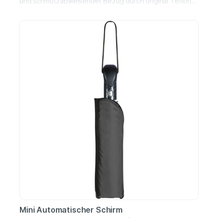
und schmutzabweisender Bezug durch original Teflon™
FaserschutzMatter Griff mit
WerbeanbringungsmöglichkeitGriff mit integrierter
AuslösetasteDurchmesser: 115 cmGewicht: 570
gBezug: 100% Polyester-PongeeGriff: Kunststoff
Mini Automatischer Schirm