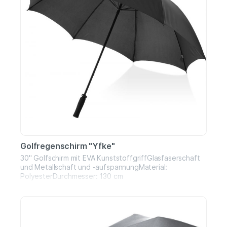
Golfregenschirm "Yfke"
30" Golfschirm mit EVA KunststoffgriffGlasfaserschaft
und Metallschaft und -aufspannungMaterial:
PolyesterDurchmesser: 130 cm