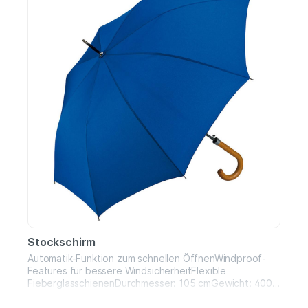
Stockschirm
Automatik-Funktion zum schnellen ÖffnenWindproof-
Features für bessere WindsicherheitFlexible
FieberglasschienenDurchmesser: 105 cmGewicht: 400
gBezug: 100% Polyester-PongeeGriff: EchtholzStock:
Stahl