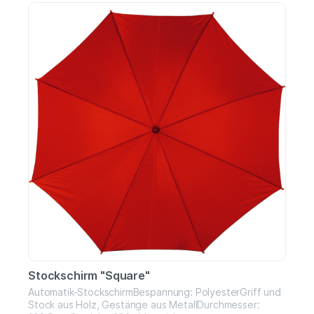
Stockschirm "Square"
Automatik-StockschirmBespannung: PolyesterGriff und
Stock aus Holz, Gestänge aus MetallDurchmesser: