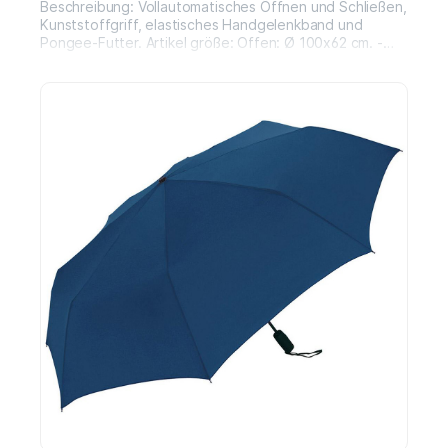
Beschreibung: Vollautomatisches Öffnen und Schließen,
Kunststoffgriff, elastisches Handgelenkband und
Pongee-Futter. Artikel größe: Offen: Ø 100x62 cm. -
Geschlossen: 33 cm.Material: Metall/Polyester 190T