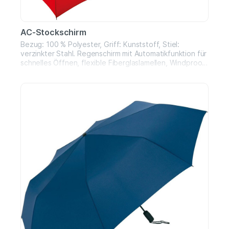
AC-Stockschirm
Bezug: 100 % Polyester, Griff: Kunststoff, Stiel:
verzinkter Stahl. Regenschirm mit Automatikfunktion für
schnelles Öffnen, flexible Fiberglaslamellen, Windproof-
System, flacher Griff. Durchmesser: 105 cm, Länge: 82
cm, 8 Tafeln.