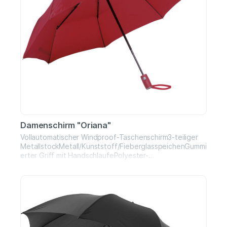
Damenschirm "Oriana"
Vollautomatischer Windproof-Taschenschirm3-teiliger
MetallstockMetall/Kunststoff/FieberglasspeichenGummi
erter Griff mit HandschlaufePolyester-
BespannungDruckknopfverschlussMsße: ø 101 cm