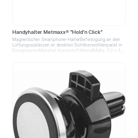
Handyhalter Metmaxx® "Hold'n Click"
Magnetischer Smartphone-HalterBefestigung an den
Lüftungsauslässen im direkten SichtbereichVerpackt in
DesignkartonMaterial: Kunststoff/MetallMaße: 5,2 x 3,7
cm