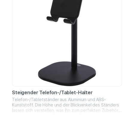
Steigender Telefon-/Tablet-Halter
Telefon-/Tabletständer aus Aluminium und ABS-
Kunststoff. Die Höhe und der Blickwinkel des Ständers
lassen sich verstellen, was ihn zum perfekten Zubehör
für Videokonferenzen, Übertragungen, Live-Streaming
oder einfach nur zum Anschauen eines Films macht. Der
Sockel ist mit einer Anti-Rutsch-Beschichtung
versehen, um ein Verrutschen zu verhindern. Geliefert