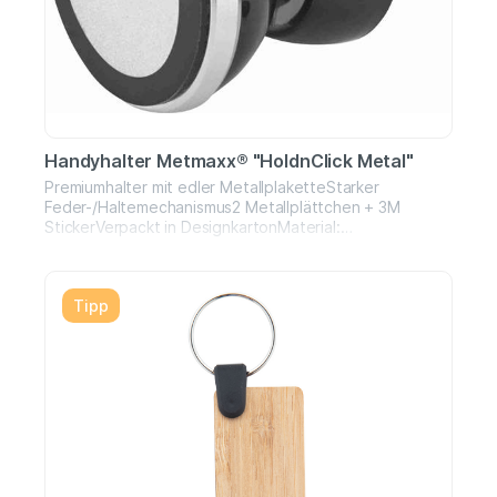
Handyhalter Metmaxx® "HoldnClick Metal"
Premiumhalter mit edler MetallplaketteStarker
Feder-/Haltemechanismus2 Metallplättchen + 3M
StickerVerpackt in DesignkartonMaterial:
Kunststoff/MetallMaße: 5,2 x 3,7 x 3,7 cm
Tipp