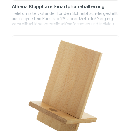
Alhena Klappbare Smartphonehalterung
Telefonhalter/-ständer für den SchreibtischHergestellt
aus recyceltem KunststoffStabiler MetallfußNeigung
verstellbarHöhe verstellbarKomfortables und individuell
anpassbares SeherlebnisIdeal für Arbeit und
ZuhauseMaterialien: ABS-Kunststoff, Eisen