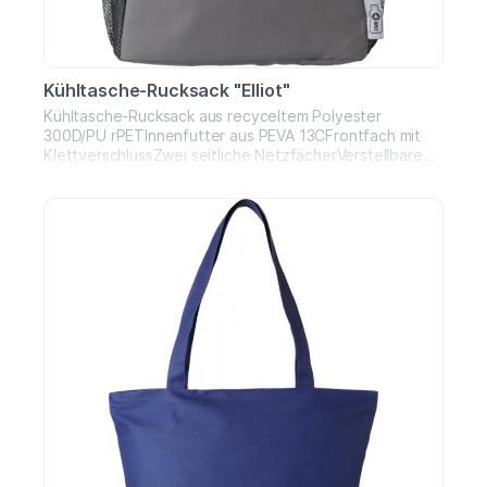
Kühltasche-Rucksack "Elliot"
Kühltasche-Rucksack aus recyceltem Polyester
300D/PU rPETInnenfutter aus PEVA 13CFrontfach mit
KlettverschlussZwei seitliche NetzfächerVerstellbare
Schultergurte