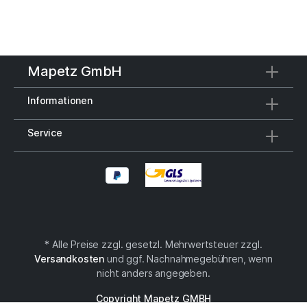
Reißverschluss und zwei EinsteckfächerVerstärkte
Bodenplatte für Formstabilität auch bei voller
BeladungVolumen ca. 21 Liter
Mapetz GmbH
Informationen
Service
* Alle Preise zzgl. gesetzl. Mehrwertsteuer zzgl.
Versandkosten
und ggf. Nachnahmegebühren, wenn
nicht anders angegeben.
Copyright Mapetz GMBH