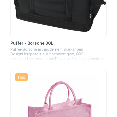
Puffer - Borsone 30L
Puffer-Borsone mit modernem, markantem
DesignHergestellt aus hochwertigem, GRS-
zertifiziertem recyceltem PolyesterFassungsvermögen:
30 LiterIdeal für Kurzreisen, Fitnessstudio und
AlltagGroßes Hauptfach mit Reißverschluss für Kleidung
und AusrüstungSeparates, isoliertes Bodenfach mit
Tipp
PEVA-Futter für nasse KleidungMehrere Innen- und
Außentaschen für optimale OrganisationTrolley-Gurt für
einfaches ReisenVerstellbare Schultergurte und
Tragegriffe für flexible NutzungLeicht und
wasserabweisendEntwickelt für einen aktiven und
vielseitigen Lebensstil