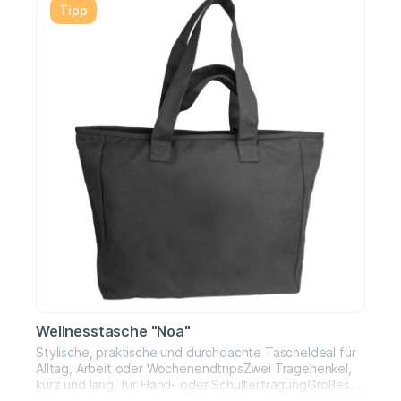
Tipp
Wellnesstasche "Noa"
Stylische, praktische und durchdachte TascheIdeal für
Alltag, Arbeit oder WochenendtripsZwei Tragehenkel,
kurz und lang, für Hand- oder SchultertragungGroßes
Hauptfach mit ReißverschlussInnenfach mit