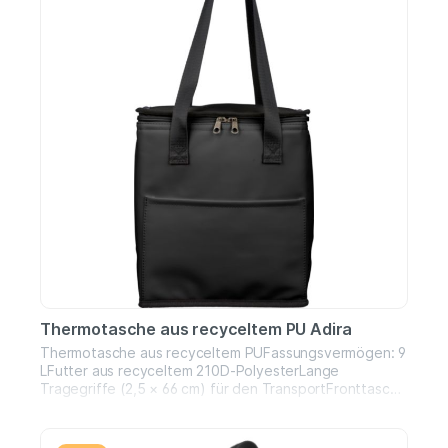
Thermotasche aus recyceltem PU Adira
Thermotasche aus recyceltem PUFassungsvermögen: 9
LFutter aus recyceltem 210D-PolyesterLange
Tragegriffe (2,5 × 66 cm) für den TransportFronttasche
für zusätzlichen StauraumKleines „Recycelt“-
Materiallogo im Etikett