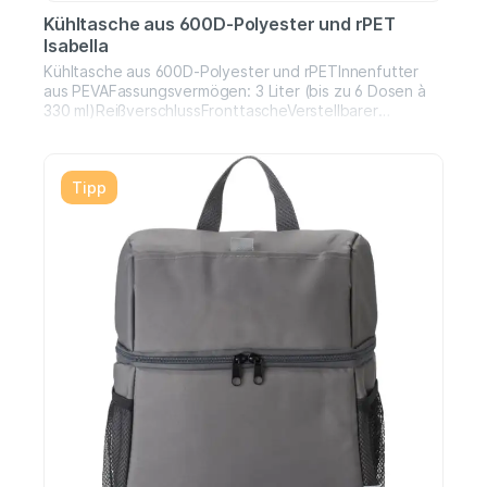
Kühltasche aus 600D-Polyester und rPET
Isabella
Kühltasche aus 600D-Polyester und rPETInnenfutter
aus PEVAFassungsvermögen: 3 Liter (bis zu 6 Dosen à
330 ml)ReißverschlussFronttascheVerstellbarer
Schultergurt
Tipp