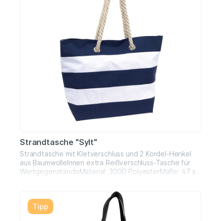
Strandtasche "Sylt"
Strandtasche mit Kletverschluss und 2 Kordel-Henkel
aus BaumwolleInnen extra Reißverschluss-Tasche für
WertgegenständeMaterial: 300D PolyesterMaße: 47 x
17 x 34 cm
Tipp