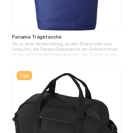
Panama Tragetasche
Ob zu einer Veranstaltung, an den Strand oder zum
Einkaufen, die Panama Reisetasche mit Reißverschluss
ist die perfekte Mehrzwecktasche. Die Tasche ist aus
strapazierfähigem 600D Polyester gefertigt und
verfügt über ein Hauptfach mit Reißverschluss, das alle
Gegenstände in der Tasche vor äußeren Einflüssen
Tipp
schützt. Die kleine Reißverschlusstasche im Inneren der
Tasche bietet Platz für einige kleine Gegenstände, wie
z. B. einen Stift oder Schlüssel. Mit den 34 cm langen
Griffen lässt sich die Tasche leicht über der Schulter
tragen. 600D Polyester.Größe: 47 x 17 x 37 cm