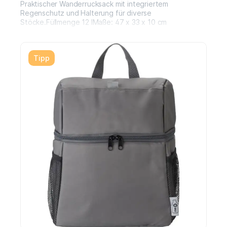
Praktischer Wanderrucksack mit integriertem
Regenschutz und Halterung für diverse
Stöcke.Füllmenge 12 lMaße: 47 x 33 x 10 cm
Tipp