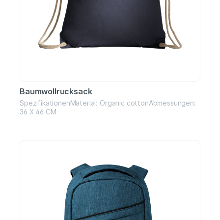
Baumwollrucksack
SpezifikationenMaterial: Organic cottonAbmessungen:
36 X 46 CM