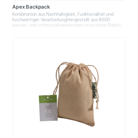
Apex Backpack
Kombination aus Nachhaltigkeit, Funktionalität und
hochwertiger VerarbeitungHergestellt aus 800D
wasser- und schmutzabweisendem recyceltem Ballistic-
GewebeAkzente aus veganem
LederFassungsvermögen: 22 lGepolstertes Fach für
Laptops bis 16 ZollGeeignet für Arbeit, Reisen und den
täglichen GebrauchAnti-Diebstahl-
RückenfachIntegriertes BrillenfachZwei seitliche
FächerTrolley-Gurt für einfaches Aufstecken auf
KofferGepolstertes, atmungsaktives Rückenteil für
hohen TragekomfortStilvoll und zuverlässig für
unterwegs