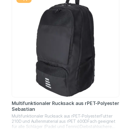
Multifunktionaler Rucksack aus rPET-Polyester
Sebastian
Multifunktionaler Rucksack aus rPET-PolyesterFutter
210D und Außenmaterial aus rPET 600DFach geeignet
für alle Schläger (Padel und Tennis)Diebstahlsichere