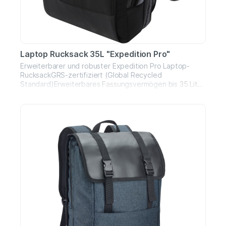
Laptop Rucksack 35L "Expedition Pro"
Erweiterbarer und robuster Expedition Pro Laptop-
RucksackGRS-zertifiziert (Global Recycled
Standard)Erweiterbares Fassungsvermögen bis 35 Liter
(vergleichbar mit Handgepäck-Trolley)Hergestellt aus
wasserabweisendem RPET mit hochwertigen PU-
ElementenInnenfutter aus recyceltem RPETSeparates
Fach für Laptop bis 17" und TabletErweiterbares
Hauptfach im Trolley-Stil für KleidungGroßes,
integriertes und auslaufsicheres Fach für
KosmetikartikelGeräumiges Vorderfach mit interner und
externer OrganisationGepolsterte und verstellbare
Schultergurte für hohen TragekomfortIntegriertes
KartenfachSchlaufe für SonnenbrilleGeformtes,
atmungsaktives NetzrückenteilGepolsterter
TragegriffPVC-frei