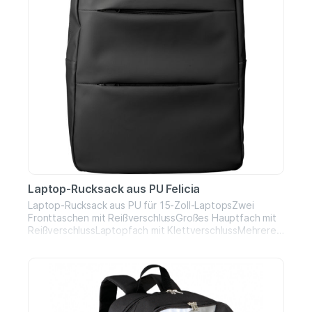
Laptop-Rucksack aus PU Felicia
Laptop-Rucksack aus PU für 15-Zoll-LaptopsZwei
Fronttaschen mit ReißverschlussGroßes Hauptfach mit
ReißverschlussLaptopfach mit KlettverschlussMehrere
InnenfächerGepolsterter, belüfteter
RückenbereichTrolley-GurtVerstellbare
SchultergurteWasserabweisend