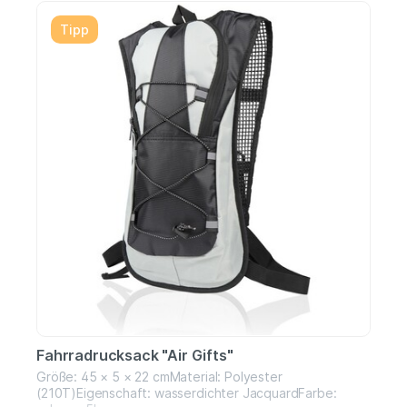
Innentaschen, inklusive gepolsterter Smartphone-
Tipp
Tasche mit Zugang zum Kopfhörerausgang.Externe
Seitentasche mit ReißverschlussMaße: 32 x 44 x 20 cm
Fahrradrucksack "Air Gifts"
Größe: 45 × 5 × 22 cmMaterial: Polyester
(210T)Eigenschaft: wasserdichter JacquardFarbe: