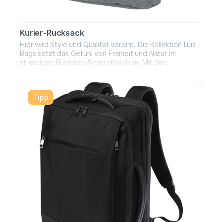
Kurier-Rucksack
Hier wird Style und Qualität vereint. Die Kollektion Luis
Bags setzt das Gefühl von Freiheit und Natur im
stressigen Business-Alltag stilvoll um. Mit den
verstellbaren Schultergurten ist der Tragekomfort für
jede Körpergröße gewährleistet. Damit
vervollständigen Sie Ihren perfekten Street-Style.
Tipp