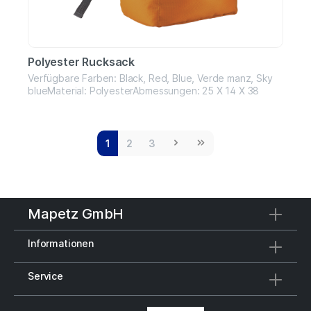
Polyester Rucksack
Verfügbare Farben: Black, Red, Blue, Verde manz, Sky
blueMaterial: PolyesterAbmessungen: 25 X 14 X 38
1
2
3
Mapetz GmbH
Informationen
Service