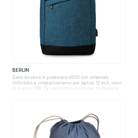
BERLIN
Zaino bicolore in poliestere 600D con schienale
rinforzato e compartointerno per laptop 13 inch, cavo
di ricarica USB. Zip nascoste sul retroper protezione dai
furti.