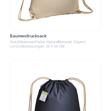
Baumwollrucksack
SpezifikationenFarbe: NaturalMaterial: Organic
cottonAbmessungen: 36 X 46 CM