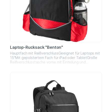
Laptop-Rucksack "Benton"
Hauptfach mit ReißverschlussGeeignet für Laptops mit
15''Mit gepolstertem Fach für iPad oder TabletGroße
Reißverschlusstasche vorne mit Einteilung und
Ohrhöreröffnung2 SeitentaschenVerstärkter
TragegriffEinstellbare, gepolsterte
SchulterriemenMaterial: PolyesterMaße: 33 x 45 x 13,9
cm