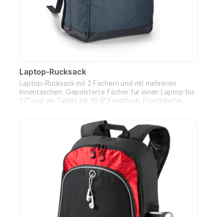
Laptop-Rucksack
Laptop-Rucksack mit 2 Fächern und mit mehreren
Innentaschen. Gepolsterte Fächer für einen Laptop bis
17'' und ein Tablet bis 10.5''.Frontfach, Fronttasche,
gepolsterter Rücken und SchultergurteMaße: 30 x 43 x
15 cm