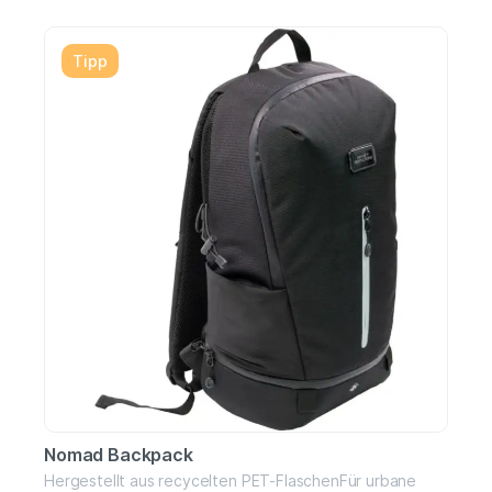
TascheSchuhfachLaptopfachFlaschenhalterfächerGep
olsterte, verstellbare SchultergurteWasserabweisend
(recycelte Beschichtung)
Tipp
Nomad Backpack
Hergestellt aus recycelten PET-FlaschenFür urbane