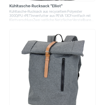
Kühltasche-Rucksack "Elliot"
Kühltasche-Rucksack aus recyceltem Polyester
300D/PU rPETInnenfutter aus PEVA 13CFrontfach mit
KlettverschlussZwei seitliche NetzfächerVerstellbare
Schultergurte