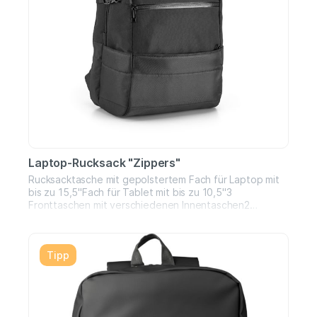
Laptop-Rucksack "Zippers"
Rucksacktasche mit gepolstertem Fach für Laptop mit
bis zu 15,5''Fach für Tablet mit bis zu 10,5''3
Fronttaschen mit verschiedenen Innentaschen2
SeitentaschenGepolsterter
RückenRückenstützsystemSchultergurteMaße: 32 x 45
x 19 cm
Tipp