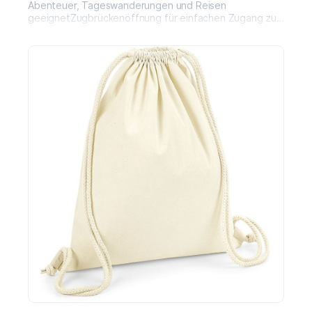
Abenteuer, Tageswanderungen und Reisen
geeignetZugbrückenöffnung für einfachen Zugang zum
HauptfachIsotherme Tasche für warme oder kalte
LebensmittelMehrere Taschen für optimale
OrganisationInternes Fach passend für Trinkblase oder
15,6-Zoll-LaptopAtmungsaktives, stoßdämpfendes
gepolstertes Rückenteil für KomfortVerstellbare
Seitentaschen für Wasserflaschen oder
RegenschirmeWasser- und
schmutzabweisendReflektierende Elemente für
Sicherheit im Straßenverkehr