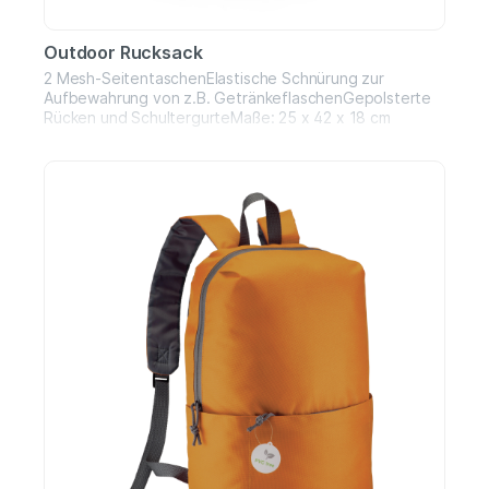
Outdoor Rucksack
2 Mesh-SeitentaschenElastische Schnürung zur
Aufbewahrung von z.B. GetränkeflaschenGepolsterte
Rücken und SchultergurteMaße: 25 x 42 x 18 cm