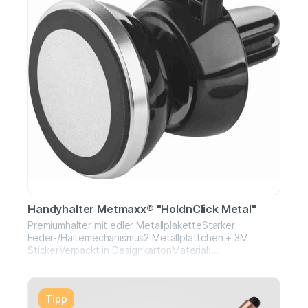
Handyhalter Metmaxx® "HoldnClick Metal"
Premiumhalter mit edler MetallplaketteStarker
Feder-/Haltemechanismus2 Metallplättchen + 3M
StickerVerpackt in DesignkartonMaterial:
Kunststoff/MetallMaße: 5,2 x 3,7 x 3,7 cm
Tipp