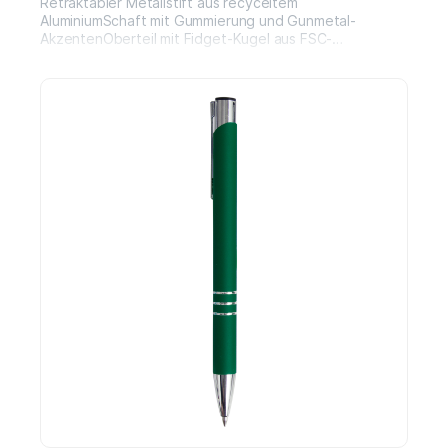
Retraktabler Metallstift aus recyceltem
AluminiumSchaft mit Gummierung und Gunmetal-
AkzentenOberteil mit Fidget-Kugel aus FSC-
BambusSlim-Mine mit Dokumental® Tinte, 1,0 mm
SpitzeSchreibleistung bis zu 500 m