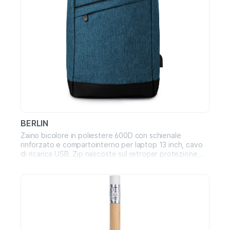
BERLIN
Zaino bicolore in poliestere 600D con schienale
rinforzato e compartointerno per laptop 13 inch, cavo
di ricarica USB. Zip nascoste sul retroper protezione dai
furti.