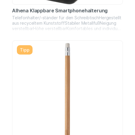
Alhena Klappbare Smartphonehalterung
Telefonhalter/-ständer für den SchreibtischHergestellt
aus recyceltem KunststoffStabiler MetallfußNeigung
verstellbarHöhe verstellbarKomfortables und individuell
anpassbares SeherlebnisIdeal für Arbeit und
ZuhauseMaterialien: ABS-Kunststoff, Eisen
Tipp