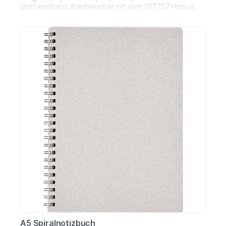
und Leseband. Kombinierbar mit dem 107757 Honua
RPET-Kugelschreiber. Recycelter PET
Kunststoff.Größe: 20,40 x 13,80 cm
A5 Spiralnotizbuch