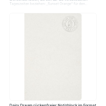
Tageszeiten beziehen: „Sunset Orange“ für den
Morgen, „Dusk Blue“ für den Abend und „Green Ray“
für die Zeit dazwischen. Inkl. blauer Ersatzmine,
verpackt in einer „LUXE“ Geschenkbox.Größe: 13,50 x
1,05 cm
Dairy Dream rückenfreier Notizblock im Format