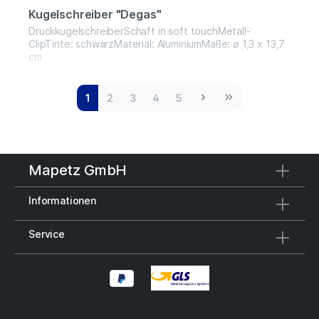
Kugelschreiber "Degas"
DruckkugelschreiberSchaft in soft touchMetall-
ClipTinte: schwarzMaterial: AluminiumMaße: ø 1,3 x 13,7
cm
1
2
3
4
5
Mapetz GmbH
Informationen
Service