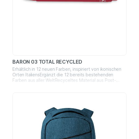
BARON 03 TOTAL RECYCLED
Erhältlich in 12 neuen Farben, inspiriert von ikonischen
Orten ItaliensErgänzt die 12 bereits bestehenden
Farben aus aller WeltRecyceltes Material aus Post-
Consumer- und Post-Industrial-QuellenABS wird aus
Sammelstellen für Elektro- und Elektronikaltgeräte
gewonnenMaterial wird zerkleinert und nach Farben
sortiertAuch industrielle Abfälle werden ausgewählt und
wiederverwertetNachhaltiger Prozess zur Aufwertung
von Abfallmaterialien