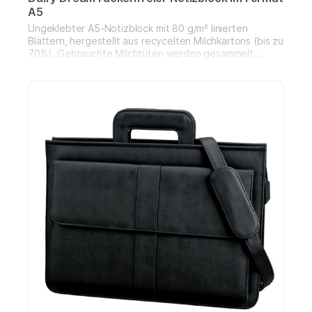
A5
Ungeklebter A5-Notizblock mit 80 g/m² linierten
Blättern, hergestellt aus recycelten Milchkartons (bis zu
70%). Gebrauchte Milchtüten werden gesammelt,
sortiert, verarbeitet und in Papier umgewandelt, so
dass aus einfachem Abfall etwas Nützliches entsteht.
Recycelter Karton