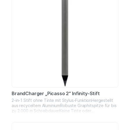
BrandCharger „Picasso 2“ Infinity-Stift
2-in-1 Stift ohne Tinte mit Stylus-FunktionHergestellt
aus recyceltem AluminiumRobuste Graphitspitze für bis
zu 2.000 m SchreibdauerKeine Tinte oder
Nachfüllungen erforderlichPräzise gefertigtes
Aluminiumgehäuse mit hochwertiger HaptikIntegrierter
Stylus für die Nutzung auf TouchscreensNachhaltiges