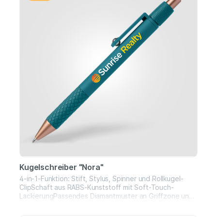
Kugelschreiber "Nora"
4-in-1-Funktion: Stift, Stylus, Spinner und Rollkugel-
ClipSchaft aus RABS-Kunststoff mit Soft-Touch-
LackierungPassendes Diamantmuster an Griffzone und
Spinner-BereichLeiser, leichtgängiger Spinner mit
integriertem KugellagerClip mit Edelstahl-Rollkugel für