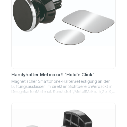
Handyhalter Metmaxx® "Hold'n Click"
Magnetischer Smartphone-HalterBefestigung an den
Lüftungsauslässen im direkten SichtbereichVerpackt in
DesignkartonMaterial: Kunststoff/MetallMaße: 5,2 x 3,7
cm