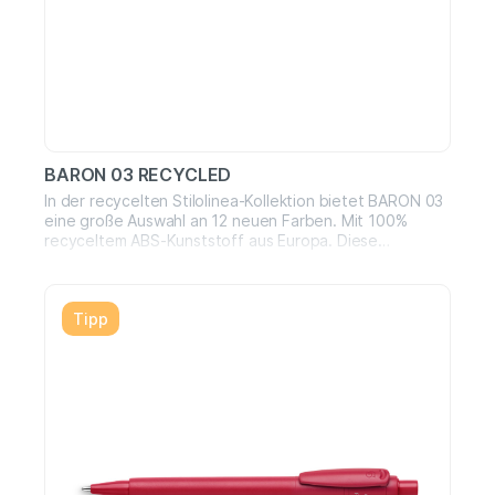
BARON 03 RECYCLED
In der recycelten Stilolinea-Kollektion bietet BARON 03
eine große Auswahl an 12 neuen Farben. Mit 100%
recyceltem ABS-Kunststoff aus Europa. Diese
chromatischen Farbtöne sind von der „Natur“ und
speziell von den Wundern aller Kontinente unseres
Planeten inspiriert, die geschützt werden müssen. Die
Tipp
matte Oberfläche, auch bei Berührung, verbessert
perfekt die Wahrnehmung eines umweltfreundlichen
Produkts. Wie immer alle in unserer Fabrik hergestellt,
mit höchster Qualität Made in Italy!Tinte: blau oder
schwarz ( auf Anfrage )