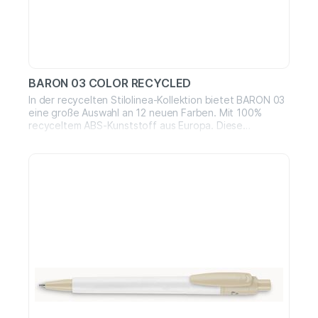
BARON 03 COLOR RECYCLED
In der recycelten Stilolinea-Kollektion bietet BARON 03
eine große Auswahl an 12 neuen Farben. Mit 100%
recyceltem ABS-Kunststoff aus Europa. Diese
chromatischen Farbtöne sind von der „Natur“ und
speziell von den Wundern aller Kontinente unseres
Planeten inspiriert, die geschützt werden müssen. Die
matte Oberfläche, auch bei Berührung, verbessert
perfekt die Wahrnehmung eines umweltfreundlichen
Produkts. Wie immer alle in unserer Fabrik hergestellt,
mit höchster Qualität Made in Italy!Tinte: blau oder
schwarz (auf Anfrage)