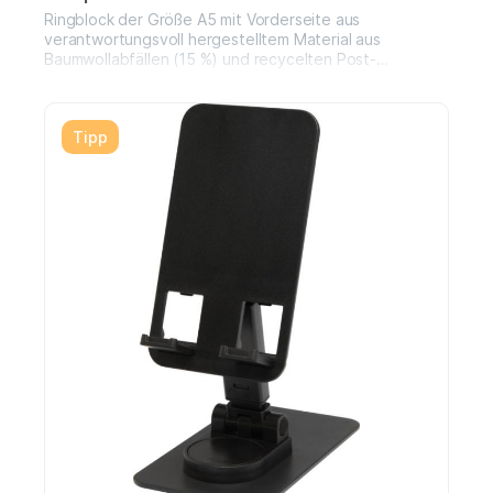
Ringblock der Größe A5 mit Vorderseite aus
verantwortungsvoll hergestelltem Material aus
Baumwollabfällen (15 %) und recycelten Post-
Consumer-Abfällen (40 %). Enthält 80 Blatt, 80 g/m2,
100 % verantwortungsvoll hergestelltes
Recyclingpapier mit Punktraster. Das gepunktete
Tipp
Layout kombiniert die Vorteile von linierten, leeren und
karierten Seiten, sorgt für Struktur und regt gleichzeitig
die Kreativität an, so dass dieser Notizblock für
verschiedenste Benutzer geeignet ist. Dank der
Spiralbindung lässt sich der Block flach auf den Tisch
legen und kann zudem leicht zugeklappt werden.
Hergestellt in Italien. Baumwolle.Größe: 14,70 x 0,70 x
21 cm