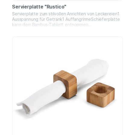
Servierplatte "Rustico"
Servierplatte zum stilvollen Anrichten von Leckereien1
Ausspannung für Getränk1 AuffangrinneSchieferplatte
kann dem Bambus-Tablett entnommen
werdenBambusbrett mit 2 Mulden zum besseren
TragenMaße: ca. 40 x 25 x 1,5 cm