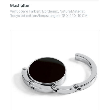
Glashalter
Verfügbare Farben: Bordeaux, NaturalMaterial:
Recycled cottonAbmessungen: 18 X 22 X 10 CM